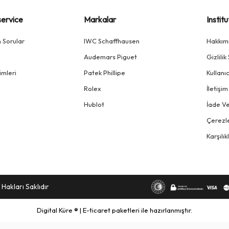
ervice
Markalar
Institu
n Sorular
IWC Schaffhausen
Hakkım
Audemars Piguet
Gizlili
imleri
Patek Phillipe
Kullanı
Rolex
İletişim
Hublot
İade Ve
Çerezle
Karşılı
Hakları Saklıdır
Digital Küre ® | E-ticaret paketleri ile hazırlanmıştır.