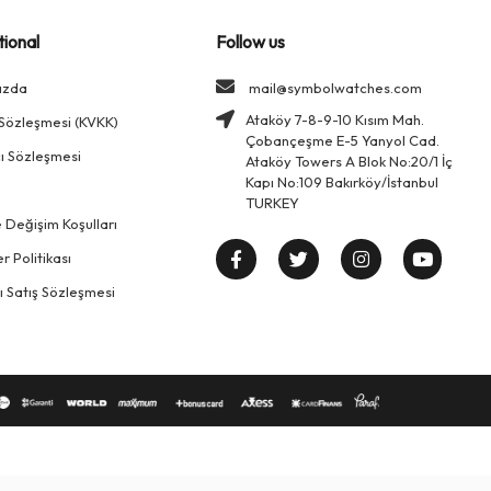
tional
Follow us
ızda
mail@symbolwatches.com
Ataköy 7-8-9-10 Kısım Mah.
k Sözleşmesi (KVKK)
Çobançeşme E-5 Yanyol Cad.
cı Sözleşmesi
Ataköy Towers A Blok No:20/1 İç
Kapı No:109 Bakırköy/İstanbul
TURKEY
 Değişim Koşulları
r Politikası
klı Satış Sözleşmesi